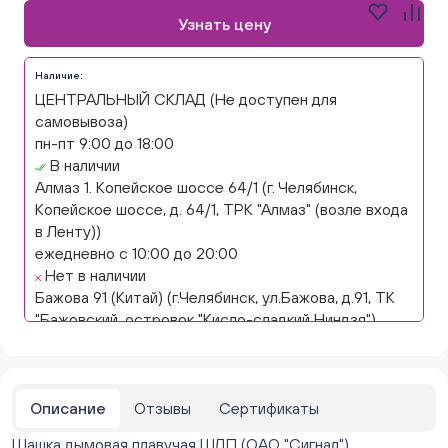
Узнать цену
Наличие:
ЦЕНТРАЛЬНЫЙ СКЛАД (Не доступен для
самовывоза)
пн-пт 9:00 до 18:00
В наличии
Алмаз 1. Копейское шоссе 64/1 (г. Челябинск,
Копейское шоссе, д. 64/1, ТРК "Алмаз" (возле входа
в Ленту))
ежедневно с 10:00 до 20:00
Нет в наличии
Бажова 91 (Китай) (г.Челябинск, ул.Бажова, д.91, ТК
"Бажовский, островок "Кисло-сладкий Ниндзя")
ежедневно с 10:00 до 20:00
Нет в наличии
Бажова 91 Цветы (г. Челябинск, ул.Бажова, д91/1 (на
парковке))
Описание
Отзывы
Сертификаты
ежедневно с 10:00 до 20:00
Шашка дымовая плавучая ШДП (ОАО "Сигнал")