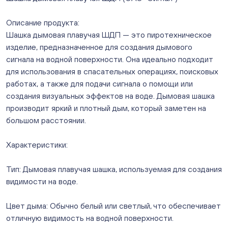
Нет в наличии
Бейвеля 59 (Цветы) (Бейвеля, 59)
Описание продукта:
ежедневно с 10:00 до 20:00
Шашка дымовая плавучая ШДП — это пиротехническое
Нет в наличии
Краснопольский 13г (Цветы) (Краснопольский, 13Г)
изделие, предназначенное для создания дымового
ежедневно с 10:00 до 20:00
сигнала на водной поверхности. Она идеально подходит
Нет в наличии
для использования в спасательных операциях, поисковых
Молния Зоопарк - Труда,166 (ул. Труда,166/5)
работах, а также для подачи сигнала о помощи или
ежедневно с 10:00 до 20:00
создания визуальных эффектов на воде. Дымовая шашка
Нет в наличии
производит яркий и плотный дым, который заметен на
Невский. Черкасская 17 (г. Челябинск, ул.
большом расстоянии.
Черкасская, д.17/1, за ТК "Невский")
ежедневно с 10:00 до 20:00
Характеристики:
Нет в наличии
Овчинникова, д 12 (Челябинск, улица Овчинникова,
Тип: Дымовая плавучая шашка, используемая для создания
12А)
ежедневно с 10:00 до 20:00
видимости на воде.
Нет в наличии
Слава. Копейск, пр.Славы 8/1 (Копейск, пр. Славы
Цвет дыма: Обычно белый или светлый, что обеспечивает
8/1, ТЦ "Слава")
отличную видимость на водной поверхности.
ежедневно с 10:00 до 20:00