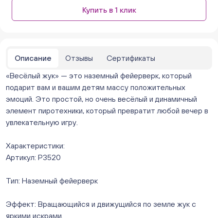
Бажова 91 Цветы (г. Челябинск, ул.Бажова, д91/1 (на
Купить в 1 клик
парковке))
ежедневно с 10:00 до 20:00
Нет в наличии
Бейвеля 59 (Цветы) (Бейвеля, 59)
ежедневно с 10:00 до 20:00
Описание
Отзывы
Сертификаты
Нет в наличии
«Весёлый жук» — это наземный фейерверк, который
Краснопольский 13г (Цветы) (Краснопольский, 13Г)
ежедневно с 10:00 до 20:00
подарит вам и вашим детям массу положительных
Нет в наличии
эмоций. Это простой, но очень весёлый и динамичный
Молния Зоопарк - Труда,166 (ул. Труда,166/5)
элемент пиротехники, который превратит любой вечер в
ежедневно с 10:00 до 20:00
увлекательную игру.
Мало
Невский. Черкасская 17 (г. Челябинск, ул.
Характеристики:
Черкасская, д.17/1, за ТК "Невский")
Артикул: Р3520
ежедневно с 10:00 до 20:00
Мало
Тип: Наземный фейерверк
Овчинникова, д 12 (Челябинск, улица Овчинникова,
12А)
Эффект: Вращающийся и движущийся по земле жук с
ежедневно с 10:00 до 20:00
Нет в наличии
яркими искрами.