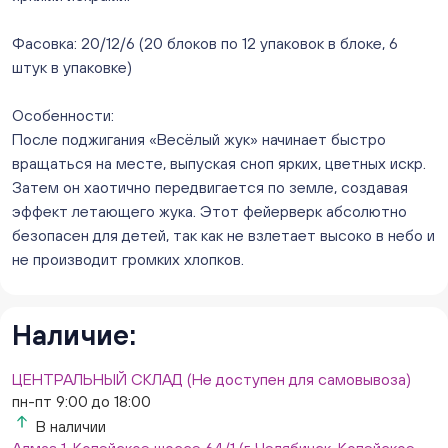
Слава. Копейск, пр.Славы 8/1 (Копейск, пр. Славы
8/1, ТЦ "Слава")
Фасовка: 20/12/6 (20 блоков по 12 упаковок в блоке, 6
ежедневно с 10:00 до 20:00
штук в упаковке)
Мало
Слон. Миасс, Автозаводцев (ТК Слон, г. Миасс)
Особенности:
В наличии
После поджигания «Весёлый жук» начинает быстро
Сталеваров 5(ЦВЕТЫ) (г. Челябинск, ул. Сталеваров
вращаться на месте, выпуская сноп ярких, цветных искр.
5/3)
Затем он хаотично передвигается по земле, создавая
ежедневно с 10:00 до 20:00
эффект летающего жука. Этот фейерверк абсолютно
Нет в наличии
безопасен для детей, так как не взлетает высоко в небо и
не производит громких хлопков.
Наличие:
ЦЕНТРАЛЬНЫЙ СКЛАД (Не доступен для самовывоза)
пн-пт 9:00 до 18:00
В наличии