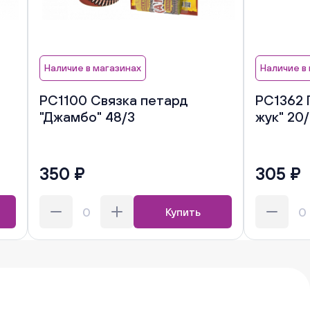
Наличие в магазинах
Наличие в
РС1100 Связка петард
РС1362 
"Джамбо" 48/3
жук" 20/
350 ₽
305 ₽
Купить