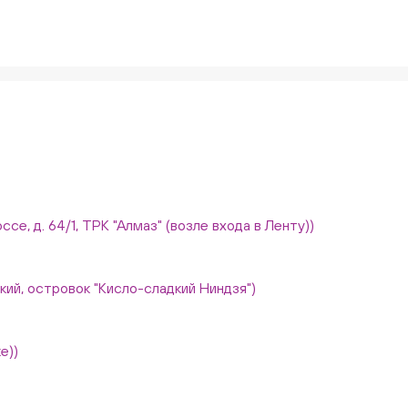
ссе, д. 64/1, ТРК "Алмаз" (возле входа в Ленту))
вский, островок "Кисло-сладкий Ниндзя")
е))