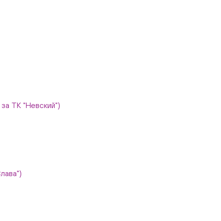
, за ТК "Невский")
Слава")