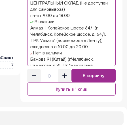
ЦЕНТРАЛЬНЫЙ СКЛАД (Не доступен
для самовывоза)
пн-пт 9:00 до 18:00
В наличии
Алмаз 1. Копейское шоссе 64/1 (г.
Челябинск, Копейское шоссе, д. 64/1,
ТРК "Алмаз" (возле входа в Ленту))
ежедневно с 10:00 до 20:00
Нет в наличии
рСалют
Бажова 91 (Китай) (г.Челябинск,
3
ул.Бажова, д.91, ТК "Бажовский,
островок "Кисло-сладкий Ниндзя")
В корзину
ежедневно с 10:00 до 20:00
Нет в наличии
Купить в 1 клик
Бажова 91 Цветы (г. Челябинск,
ул.Бажова, д91/1 (на парковке))
ежедневно с 10:00 до 20:00
Нет в наличии
Бейвеля 59 (Цветы) (Бейвеля, 59)
ежедневно с 10:00 до 20:00