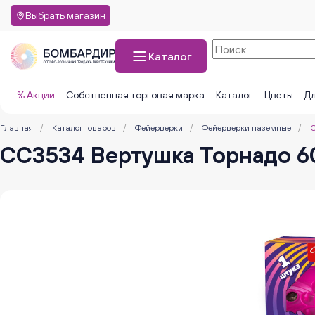
Выбрать магазин
Каталог
% Акции
Собственная торговая марка
Каталог
Цветы
Дл
Главная
/
Каталог товаров
/
Фейерверки
/
Фейерверки наземные
/
С
СС3534 Вертушка Торнадо 6