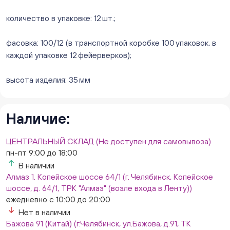
ежедневно с 10:00 до 20:00
Нет в наличии
количество в упаковке: 12 шт.;
Слон. Миасс, Автозаводцев (ТК Слон, г. Миасс)
Нет в наличии
фасовка: 100/12 (в транспортной коробке 100 упаковок, в
Сталеваров 5(ЦВЕТЫ) (г. Челябинск, ул. Сталеваров
каждой упаковке 12 фейерверков);
5/3)
ежедневно с 10:00 до 20:00
высота изделия: 35 мм
Нет в наличии
Наличие:
ЦЕНТРАЛЬНЫЙ СКЛАД (Не доступен для самовывоза)
пн-пт 9:00 до 18:00
В наличии
Алмаз 1. Копейское шоссе 64/1 (г. Челябинск, Копейское
шоссе, д. 64/1, ТРК "Алмаз" (возле входа в Ленту))
ежедневно с 10:00 до 20:00
Нет в наличии
Бажова 91 (Китай) (г.Челябинск, ул.Бажова, д.91, ТК