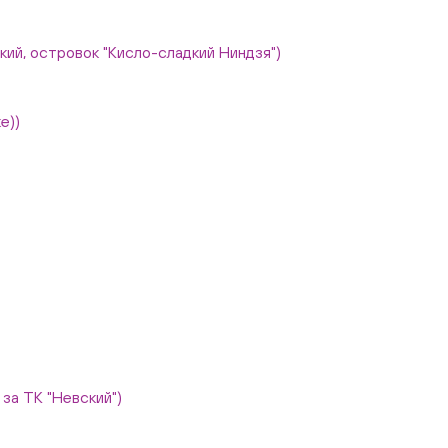
вский, островок "Кисло-сладкий Ниндзя")
е))
, за ТК "Невский")